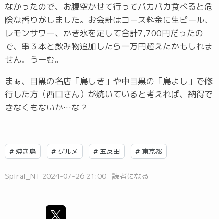
なかったので、お腹空かせて行ってバカバカ食べると危
険な香りがしました。お会計はコース料金に生ビール、
レモンサワー、かき氷を足して合計7,700円だったの
で、串３本と飲み物追加したら一万円超えたかもしれま
せん。うーむ。
まぁ、目黒の名店「鳥しき」や中目黒の「鳥よし」で修
行した方（西口さん）が焼いていると考えれば、納得で
きなくもないか…な？
#
焼き鳥
#
グルメ
#
五反田
#
東京都
Spiral_NT
2024-07-26 21:00
読者になる