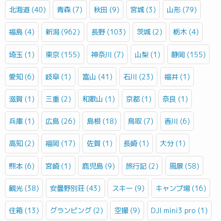
北海道 (40)
青森 (7)
秋田 (9)
宮城 (3)
山形 (79)
福島 (4)
新潟 (962)
長野 (103)
茨城 (2)
栃木 (4)
埼玉 (1)
東京 (155)
神奈川 (7)
山梨 (1)
静岡 (155)
愛知 (6)
岐阜 (1)
富山 (41)
石川 (23)
福井 (1)
滋賀 (1)
三重 (2)
和歌山 (1)
京都 (1)
奈良 (1)
兵庫 (1)
広島 (26)
島根 (18)
鳥取 (7)
香川 (6)
高知 (2)
福岡 (17)
佐賀 (1)
長崎 (1)
大分 (1)
熊本 (6)
宮崎 (1)
鹿児島 (9)
旅行記 (2)
風景 (58)
観光 (38)
安曇野別荘 (43)
スキー (9)
キャンプ場 (16)
住箱 (13)
グランピング (2)
空撮 (9)
DJI mini3 pro (1)