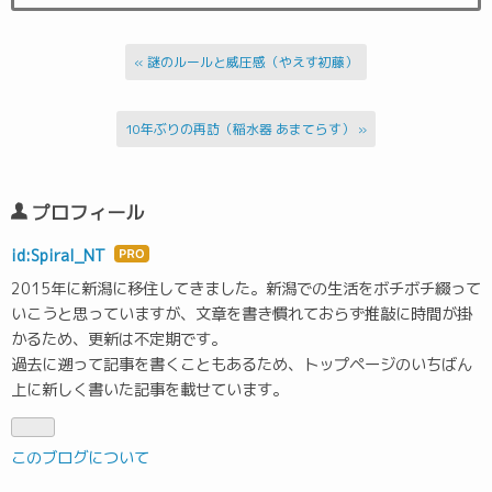
«
謎のルールと威圧感（やえす初藤）
10年ぶりの再訪（稲水器 あまてらす）
»
プロフィール
id:Spiral_NT
はて
なブ
2015年に新潟に移住してきました。新潟での生活をボチボチ綴って
ログ
いこうと思っていますが、文章を書き慣れておらず推敲に時間が掛
Pro
かるため、更新は不定期です。
過去に遡って記事を書くこともあるため、トップページのいちばん
上に新しく書いた記事を載せています。
このブログについて