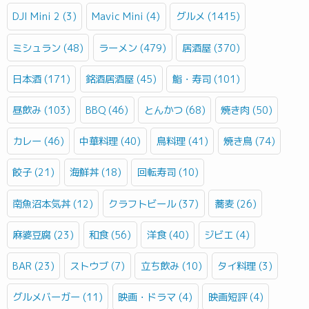
DJI Mini 2 (3)
Mavic Mini (4)
グルメ (1415)
ミシュラン (48)
ラーメン (479)
居酒屋 (370)
日本酒 (171)
銘酒居酒屋 (45)
鮨・寿司 (101)
昼飲み (103)
BBQ (46)
とんかつ (68)
焼き肉 (50)
カレー (46)
中華料理 (40)
鳥料理 (41)
焼き鳥 (74)
餃子 (21)
海鮮丼 (18)
回転寿司 (10)
南魚沼本気丼 (12)
クラフトビール (37)
蕎麦 (26)
麻婆豆腐 (23)
和食 (56)
洋食 (40)
ジビエ (4)
BAR (23)
ストウブ (7)
立ち飲み (10)
タイ料理 (3)
グルメバーガー (11)
映画・ドラマ (4)
映画短評 (4)